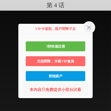
第 4 话
VIP卡過期，賬戶閱幣不足
3秒快速註冊
充值閱幣，升級VIP會員
登陸賬戶
本內容只免費提供小部分試看