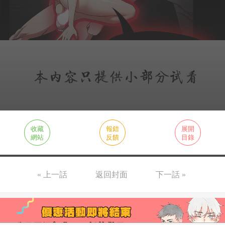
收藏
報錯
展開
網站
反饋
目錄
« 上一話
返回封面
下一話 »