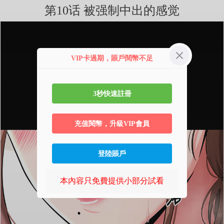
第10话 被强制中出的感觉
VIP卡過期，賬戶閱幣不足
3秒快速註冊
充值閱幣，升級VIP會員
登陸賬戶
本內容只免費提供小部分試看