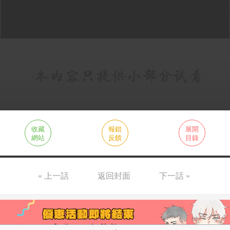
收藏
報錯
展開
網站
反饋
目錄
« 上一話
返回封面
下一話 »