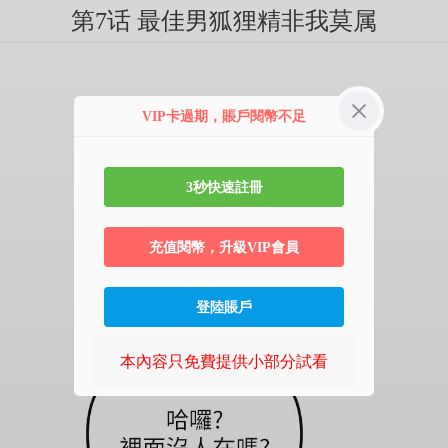
第7话 最佳男狐狸精非我莫属
VIP卡過期，賬戶閱幣不足
3秒快速註冊
充值閱幣，升級VIP會員
登陸賬戶
本內容只免費提供小部分試看