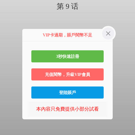
第 9 话
VIP卡過期，賬戶閱幣不足
3秒快速註冊
充值閱幣，升級VIP會員
登陸賬戶
本內容只免費提供小部分試看