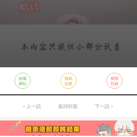
收藏
報錯
展開
網站
反饋
目錄
« 上一話
返回封面
下一話 »