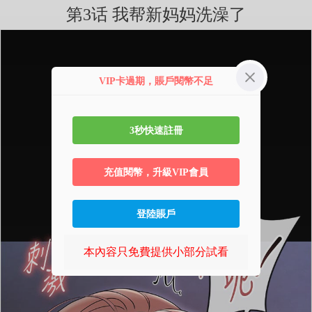
第3话 我帮新妈妈洗澡了
VIP卡過期，賬戶閱幣不足
3秒快速註冊
充值閱幣，升級VIP會員
登陸賬戶
本內容只免費提供小部分試看