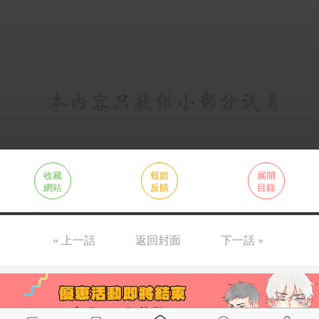
收藏
報錯
展開
網站
反饋
目錄
« 上一話
返回封面
下一話 »